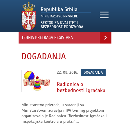
TEHNIS PRETRAGA REGISTARA
DOGAĐANJA
22. 09. 2016.
DOGAĐANJA
Radionica o
bezbednosti igračaka
Ministarstvo privrede, u saradnji sa
Ministarstvom zdravlja i IPA tvining projektom
organizovalo je Radionicu “Bezbednost igračaka i
inspekcijska kontrola u praksi" ...