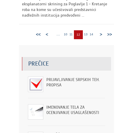
eksplanatorni skrining za Poglavlje 1 - Kretanje
roba na kome su učestvovali predstavnici
nadležnih institucija predvođeni ...
...
<<
<
>
>>
10
11
13
14
12
PREČICE
PRIJAVLJIVANJE SRPSKIH TEH.
PROPISA
IMENOVANJE TELA ZA
OCENJIVANJE USAGLAŠENOSTI