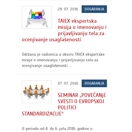
29. 07. 2016.
DOGAĐANJA
TAIEX ekspertska
misija o imenovanju i
prijavljivanju tela za
ocenjivanje usaglašenosti
Održana je radionica u okviru TAIEX ekspertske
misije o imenovanju i prijavljivanju tela za
ocenjivanje usaglašenosti ...
07. 07. 2016.
DOGAĐANJA
SEMINAR „POVEĆANjE
SVESTI O EVROPSKOJ
POLITICI
STANDARDIZACIJE“
U periodu od 4. do 6. jula 2016. godine u