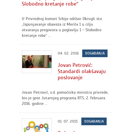
Slobodno kretanje robe“
U Privrednoj komori Srbije održan Okrugli sto
„Ispunjavanje obaveza iz Merila 1 u cilju
otvaranja pregovora u poglavlju 1 – Slobodno
kretanje robe“ ...
04. 02. 2016.
DOGAĐANJA
Jovan Petrović:
Standardi olakšavaju
poslovanje
Jovan Petrović, v.d. pomoćnika ministra privrede,
bio je gost Jutarnjeg programa RTS, 2. februara
2016. godine ...
01. 07. 2015.
DOGAĐANJA