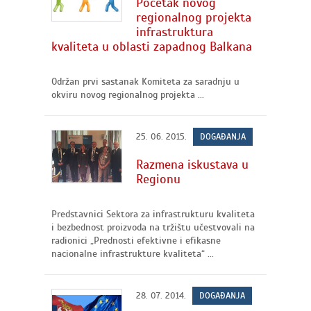
Početak novog
regionalnog projekta
infrastruktura
kvaliteta u oblasti zapadnog Balkana
Održan prvi sastanak Komiteta za saradnju u
okviru novog regionalnog projekta ...
25. 06. 2015.
DOGAĐANJA
Razmena iskustava u
Regionu
Predstavnici Sektora za infrastrukturu kvaliteta
i bezbednost proizvoda na tržištu učestvovali na
radionici „Prednosti efektivne i efikasne
nacionalne infrastrukture kvaliteta“ ...
28. 07. 2014.
DOGAĐANJA