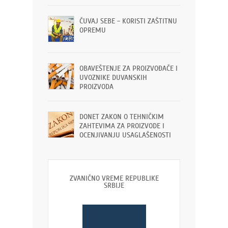
ČUVAJ SEBE - KORISTI ZAŠTITNU
OPREMU
OBAVEŠTENJE ZA PROIZVOĐAČE I
UVOZNIKE DUVANSKIH
PROIZVODA
DONET ZAKON O TEHNIČKIM
ZAHTEVIMA ZA PROIZVODE I
OCENJIVANJU USAGLAŠENOSTI
ZVANIČNO VREME REPUBLIKE
SRBIJE