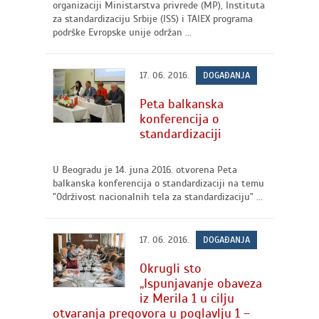
organizaciji Ministarstva privrede (MP), Instituta
za standardizaciju Srbije (ISS) i TAIEX programa
podrške Evropske unije održan ...
17. 06. 2016.
DOGAĐANJA
Peta balkanska
konferencija o
standardizaciji
U Beogradu je 14. juna 2016. otvorena Peta
balkanska konferencija o standardizaciji na temu
"Održivost nacionalnih tela za standardizaciju" ...
17. 06. 2016.
DOGAĐANJA
Okrugli sto
„Ispunjavanje obaveza
iz Merila 1 u cilju
otvaranja pregovora u poglavlju 1 –