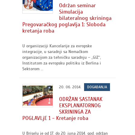
Održan seminar
Simulacija
bilateralnog skrininga
Pregovaračkog poglavlja 1: Sloboda
kretanja roba
U organiizaciji Kancelarije za evropske
integracije, u saradnji sa Nemačkom
organizacijom za tehničku saradnju – „GIZ“,
Institutom za evropsku politiku iz Berlina i
Sektorom ...
20. 06. 2014.
DOGAĐANJA
ODRŽAN SASTANAK
EKSPLANATORNOG
SKRININGA ZA
POGLAVLjE 1 - Kretanje roba
U Briselu je od 17. do 20. juna 2014. god. održan