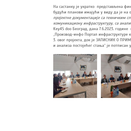
На састанку је укратко представљена фин
будући планови имајући у виду да је на 
пројектне документације са техничким с
комуникациону инфраструктуру, са анали
Key4S doo Београд, дана 7.6.2023
.
године 
„Производ-инфо Портал инфраструктуре ква
3. овог пројекта, док је ЗАПИСНИК О П
и анализа постојећег стања“ је потписан 