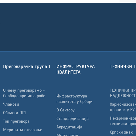
Преговарачка група 1
ИНФРАСТРУКТУРА
ТЕХНИЧКИ 
КВАЛИТЕТА
О чему преговарамо -
ТЕХНИЧКИ ПР
Слобода кретања робе
НАДЛЕЖНОСТ
Инфраструктура
квалитета у Србији
Чланови
Хармонизован
прописи у ЕУ
О Сектору
Области ПГ1
Нехармонизо
Стандардизација
Ток преговора
технички про
Акредитација
Мерила за отварање
Српски знак
Метрологија