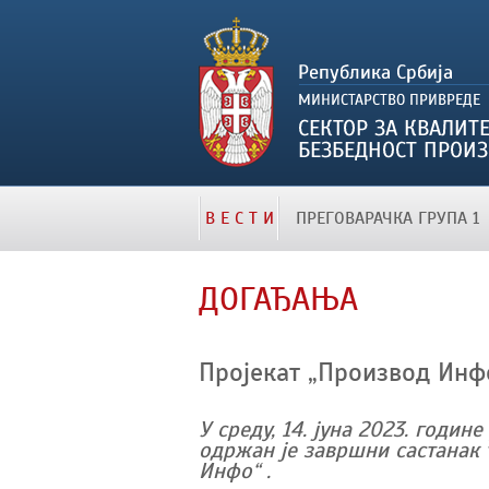
В Е С Т И
ПРЕГОВАРАЧКА ГРУПА 1
ДОГАЂАЊА
Пројекат „Производ Инф
У среду, 14. јуна 2023. годи
одржан је завршни састанак 
Инфо“ .