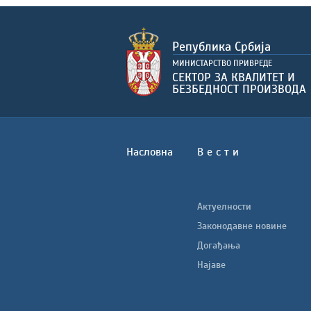
Насловна
В е с т и
Актуелности
Законодавне новине
Догађања
Најаве