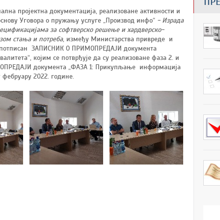
ПР
ална пројектна документација, реализоване активности и
основу Уговора о пружању услуге „Производ инфо“
- Израда
пецификацијама за софтверско решење и хардверско-
зом стања и потреба
, између Министарства привреде и
потписан ЗАПИСНИК О ПРИМОПРЕДАЈИ документа
литета“, којим се потврђује да су реализоване фаза 2. и
РИМОПРЕДАЈИ документа „ФАЗА 1: Прикупљање информација
у фебруару 2022. године.