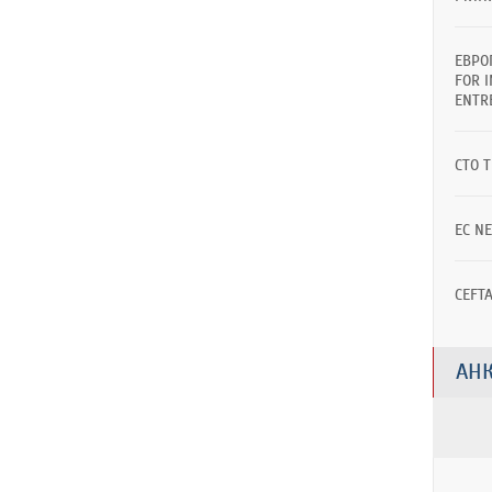
ЕВРО
FOR 
ENTR
СТО 
EC N
CEFT
АНК