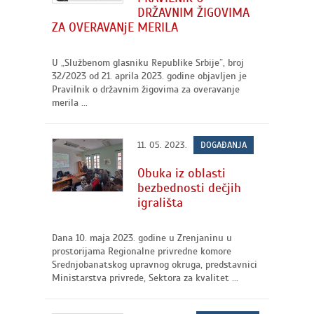
DRŽAVNIM ŽIGOVIMA
ZA OVERAVANjE MERILA
U „Službenom glasniku Republike Srbije”, broj
32/2023 od 21. aprila 2023. godine objavljen je
Pravilnik o državnim žigovima za overavanje
merila ...
11. 05. 2023.
DOGAĐANJA
Obuka iz oblasti
bezbednosti dečjih
igrališta
Dana 10. maja 2023. godine u Zrenjaninu u
prostorijama Regionalne privredne komore
Srednjobanatskog upravnog okruga, predstavnici
Ministarstva privrede, Sektora za kvalitet ...