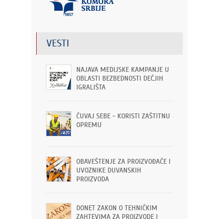
VESTI
NAJAVA MEDIJSKE KAMPANJE U
OBLASTI BEZBEDNOSTI DEČJIH
IGRALIŠTA
ČUVAJ SEBE - KORISTI ZAŠTITNU
OPREMU
OBAVEŠTENJE ZA PROIZVOĐAČE I
UVOZNIKE DUVANSKIH
PROIZVODA
DONET ZAKON O TEHNIČKIM
ZAHTEVIMA ZA PROIZVODE I