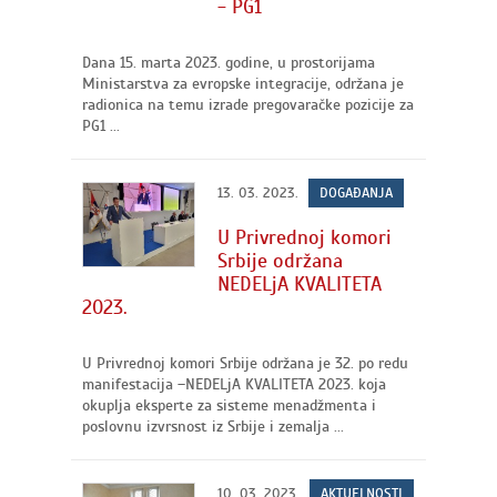
- PG1
Dana 15. marta 2023. godine, u prostorijama
Ministarstva za evropske integracije, održana je
radionica na temu izrade pregovaračke pozicije za
PG1 ...
13. 03. 2023.
DOGAĐANJA
U Privrednoj komori
Srbije održana
NEDELjA KVALITETA
2023.
U Privrednoj komori Srbije održana je 32. po redu
manifestacija –NEDELjA KVALITETA 2023. koja
okuplja eksperte za sisteme menadžmenta i
poslovnu izvrsnost iz Srbije i zemalja ...
10. 03. 2023.
AKTUELNOSTI