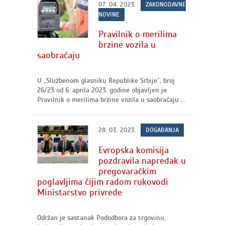
07. 04. 2023.
ZAKONODAVNE
NOVINE
Pravilnik o merilima
brzine vozila u
saobraćaju
U „Službenom glasniku Republike Srbije”, broj
26/23 od 6. aprila 2023. godine objavljen je
Pravilnik o merilima brzine vozila u saobraćaju ...
28. 03. 2023.
DOGAĐANJA
Evropska komisija
pozdravila napredak u
pregovaračkim
poglavljima čijim radom rukovodi
Ministarstvo privrede
Održan je sastanak Pododbora za trgovinu,