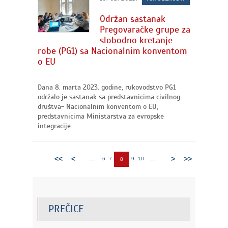
Održan sastanak
Pregovaračke grupe za
slobodno kretanje
robe (PG1) sa Nacionalnim konventom
o EU
Dana 8. marta 2023. godine, rukovodstvo PG1
održalo je sastanak sa predstavnicima civilnog
društva- Nacionalnim konventom o EU,
predstavnicima Ministarstva za evropske
integracije ...
...
...
<<
<
>
>>
6
7
9
10
8
PREČICE