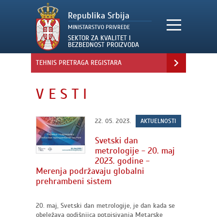
TEHNIS PRETRAGA REGISTARA
V E S T I
22. 05. 2023.
AKTUELNOSTI
Svetski dan
metrologije - 20. maj
2023. godine -
Merenja podržavaju globalni
prehrambeni sistem
20. maj, Svetski dan metrologije, je dan kada se
obeležava godišnjica potpisivanja Metarske