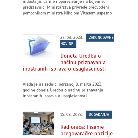
industriju, carine i oporezivanje na kojem su
predstavnici Ministarstva privrede predvođeni
pomoćnikom ministra Nikolom Vitasom uspešno
...
27. 03. 2023.
ZAKONODAVNE
NOVINE
Doneta Uredba o
načinu priznavanja
inostranih isprava o usaglašenosti
Vlada je na sednici održanoj 9. marta 2023.
godine donela Uredbu o načinu priznavanja
inostranih isprava o usaglašenosti ...
15. 03. 2023.
DOGAĐANJA
Radionica: Pisanje
pregovaračke pozicije